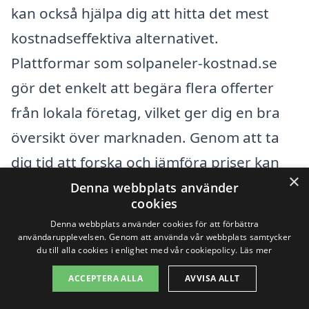
kan också hjälpa dig att hitta det mest
kostnadseffektiva alternativet.
Plattformar som solpaneler-kostnad.se
gör det enkelt att begära flera offerter
från lokala företag, vilket ger dig en bra
översikt över marknaden. Genom att ta
dig tid att forska och jämföra priser kan
×
du säkerställa att du får ett rättvist och
Denna webbplats använder
cookies
konkurrenskraftigt erbjudande för din
Denna webbplats använder cookies för att förbättra
investering i solenergi.
användarupplevelsen. Genom att använda vår webbplats samtycker
du till alla cookies i enlighet med vår cookiepolicy.
Läs mer
ACCEPTERA ALLA
AVVISA ALLT
Få 3 erbjudanden, gratis och utan