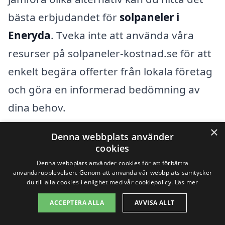
bästa erbjudandet för
solpaneler i
Eneryda
. Tveka inte att använda våra
resurser på solpaneler-kostnad.se för att
enkelt begära offerter från lokala företag
och göra en informerad bedömning av
dina behov.
×
Denna webbplats använder
Få 3 erbjudanden, gratis och utan
cookies
förpliktelser
Denna webbplats använder cookies för att förbättra
användarupplevelsen. Genom att använda vår webbplats samtycker
du till alla cookies i enlighet med vår cookiepolicy.
Läs mer
ACCEPTERA ALLA
AVVISA ALLT
Sök efter en