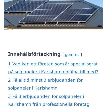
Innehållsförteckning
gömma
1
Vad kan ett företag som är specialiserat
på solpaneler i Karlshamn hjälpa till med?
2
Få alltid minst 3 erbjudanden för
solpaneler i Karlshamn
3
Få 3 erbjudanden för solpaneler i
Karlshamn från professionella företag