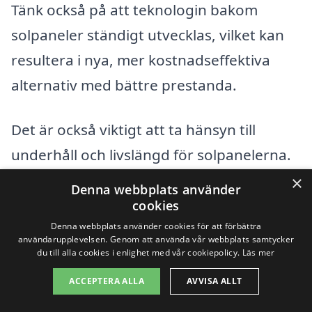
Tänk också på att teknologin bakom
solpaneler ständigt utvecklas, vilket kan
resultera i nya, mer kostnadseffektiva
alternativ med bättre prestanda.
Det är också viktigt att ta hänsyn till
underhåll och livslängd för solpanelerna.
En hög initial kostnad kan motiveras av
×
Denna webbplats använder
paneler med längre livslängd och lägre
cookies
Denna webbplats använder cookies för att förbättra
underhållskostnader. Genom att göra en
användarupplevelsen. Genom att använda vår webbplats samtycker
noggrann jämförelse mellan olika
du till alla cookies i enlighet med vår cookiepolicy.
Läs mer
alternativ kan du hitta det bästa
ACCEPTERA ALLA
AVVISA ALLT
erbjudandet för solpaneler i Karlshamn.