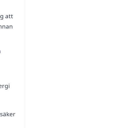
g att
innan
h
ergi
 säker