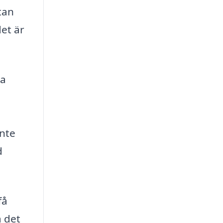
tan
det är
ga
inte
d
få
a det