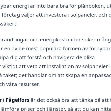
nybar energi är inte bara bra för plånboken, u
h företag väljer att investera i solpaneler, och 
ssäkert.
örändringar och energikostnader söker mån
r är en av de mest populära formen av förnybar
älpa dig att förstå och navigera de olika
viktigt att veta att installation av solpaneler 
å taket; det handlar om att skapa en anpassa
ch våra resurser.
 i Fågelfors
är det också bra att tänka på att 
 jämföra priser och tjänster, så att du kan hitt