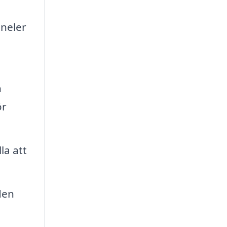
aneler
n
ör
la att
den