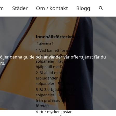
m
Städer
Om / kontakt
Blogg
Innehållsförteckning
gömma
1
Vad kan ett företag
som är specialiserat på
följer denna guide och använder vår offerttjänst får du
solpaneler i Fågelfors
rs.
hjälpa till med?
2
Få alltid minst 3
erbjudanden för
solpaneler i Fågelfors
3
Få 3 erbjudanden för
solpaneler i Fågelfors
från professionella
företag
4
Hur mycket kostar