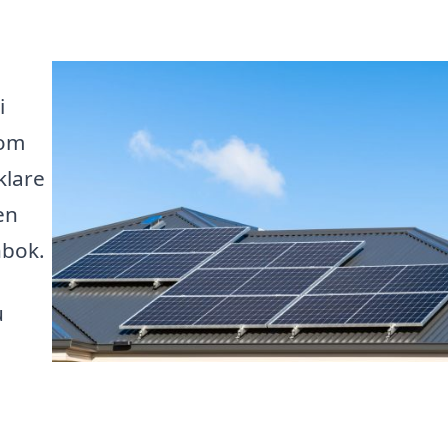
i
som
klare
en
nbok.
u