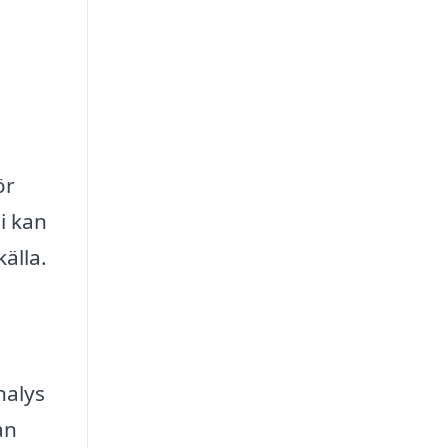
ör
i kan
älla.
nalys
an