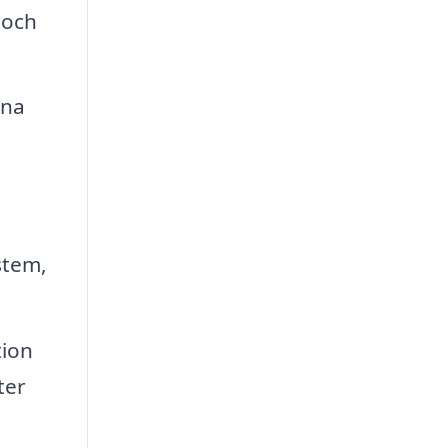
 och
rna
stem,
tion
ter