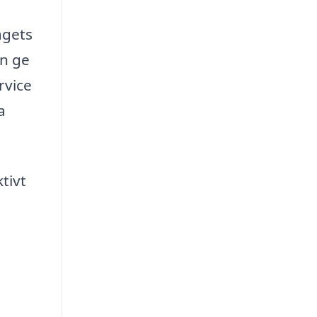
agets
an ge
rvice
a
tivt