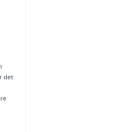
n
r det
tre