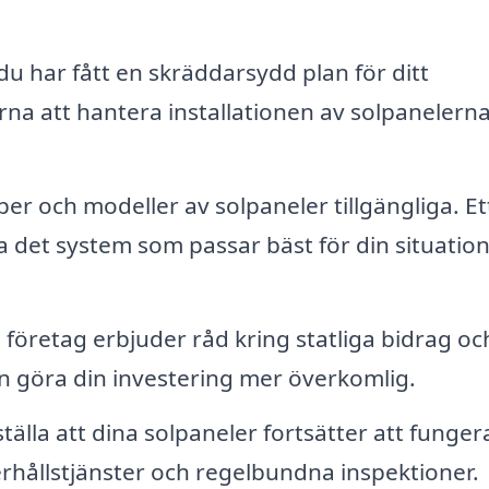
 du har fått en skräddarsydd plan för ditt
na att hantera installationen av solpanelern
per och modeller av solpaneler tillgängliga. Et
ja det system som passar bäst för din situatio
öretag erbjuder råd kring statliga bidrag oc
n göra din investering mer överkomlig.
tälla att dina solpaneler fortsätter att funger
rhållstjänster och regelbundna inspektioner.