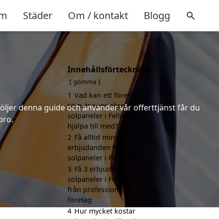
m
Städer
Om / kontakt
Blogg
Innehållsförteckning
gömma
1
Vad kan ett företag
som är specialiserat på
följer denna guide och använder vår offerttjänst får du
solpaneler i Fellingsbro
bro.
hjälpa till med?
2
Få alltid minst 3
erbjudanden för
solpaneler i Fellingsbro
3
Få 3 erbjudanden för
solpaneler i Fellingsbro
från professionella
företag
4
Hur mycket kostar