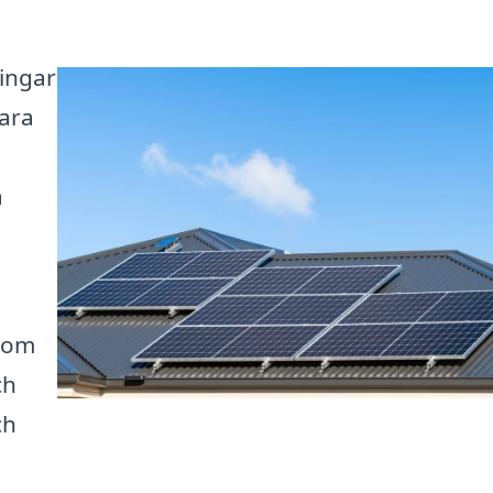
ningar
vara
å
inom
ch
ch