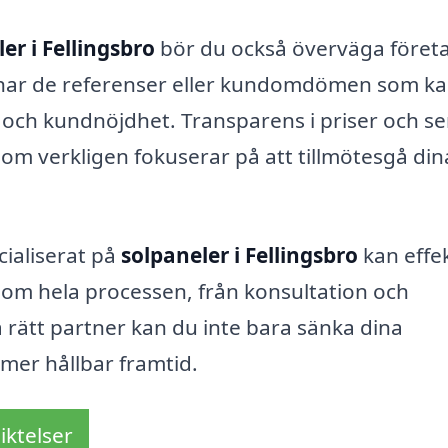
er i Fellingsbro
bör du också överväga föret
e har de referenser eller kundomdömen som k
e och kundnöjdhet. Transparens i priser och se
g som verkligen fokuserar på att tillmötesgå din
cialiserat på
solpaneler i Fellingsbro
kan effek
enom hela processen, från konsultation och
ja rätt partner kan du inte bara sänka dina
 mer hållbar framtid.
iktelser