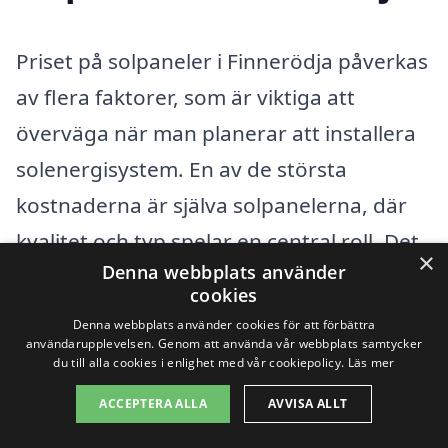
Priset på solpaneler i Finnerödja påverkas
av flera faktorer, som är viktiga att
överväga när man planerar att installera
solenergisystem. En av de största
kostnaderna är själva solpanelerna, där
kvalitet och typ spelar en central roll. Det
×
Denna webbplats använder
finns olika typer av solpaneler, inklusive
cookies
monokristallina, polykristallina och
Denna webbplats använder cookies för att förbättra
användarupplevelsen. Genom att använda vår webbplats samtycker
tunnfilmspaneler, och varje typ kommer
du till alla cookies i enlighet med vår cookiepolicy.
Läs mer
med sina egna fördelar och prisnivåer.
ACCEPTERA ALLA
AVVISA ALLT
Monokristallina paneler är ofta dyrare,