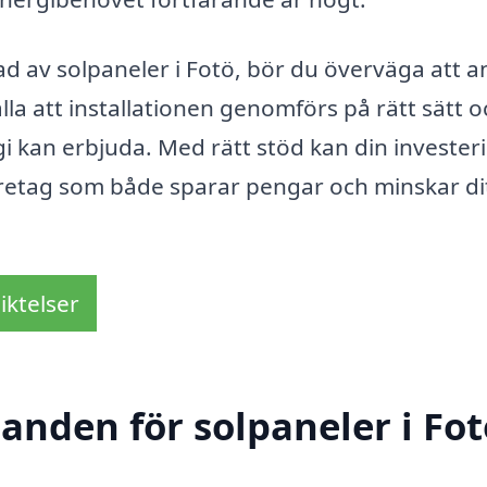
 av solpaneler i Fotö, bör du överväga att an
älla att installationen genomförs på rätt sätt o
i kan erbjuda. Med rätt stöd kan din investeri
 företag som både sparar pengar och minskar di
iktelser
danden för solpaneler i Fo