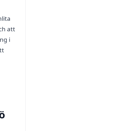
lita
ch att
ng i
tt
tö