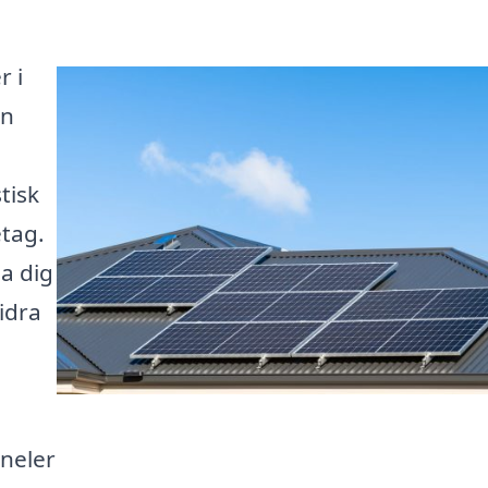
r i
en
tisk
etag.
pa dig
idra
aneler