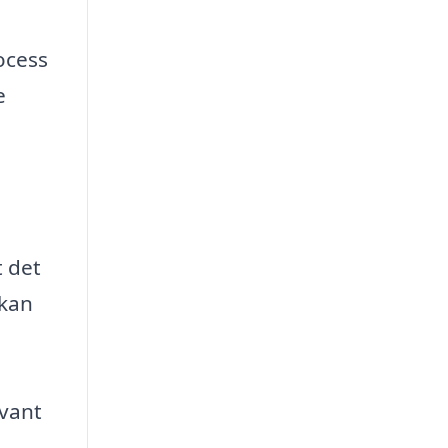
ocess
e
t det
 kan
evant