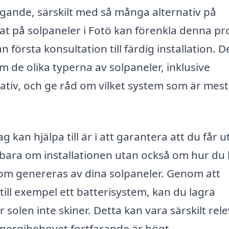
igande, särskilt med så många alternativ på
rat på solpaneler i Fotö kan förenkla denna pr
första konsultation till färdig installation. D
 de olika typerna av solpaneler, inklusive
nativ, och ge råd om vilket system som är mest
 kan hjälpa till är i att garantera att du får u
e bara om installationen utan också om hur du
m genereras av dina solpaneler. Genom att
till exempel ett batterisystem, kan du lagra
solen inte skiner. Detta kan vara särskilt rel
nergibehovet fortfarande är högt.