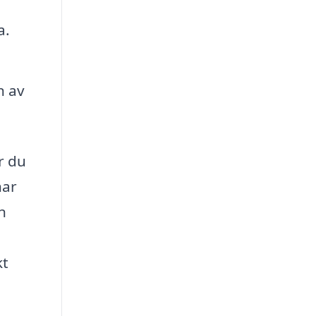
a.
n av
r du
har
n
kt