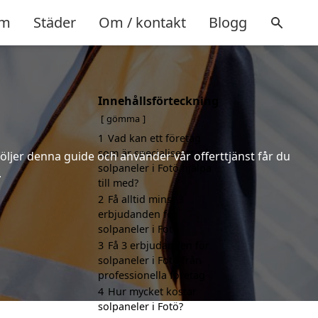
m
Städer
Om / kontakt
Blogg
Innehållsförteckning
gömma
1
Vad kan ett företag
som är specialiserat på
följer denna guide och använder vår offerttjänst får du
solpaneler i Fotö hjälpa
.
till med?
2
Få alltid minst 3
erbjudanden för
solpaneler i Fotö
3
Få 3 erbjudanden för
solpaneler i Fotö från
professionella företag
4
Hur mycket kostar
solpaneler i Fotö?