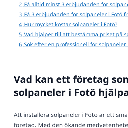
2
Få alltid minst 3 erbjudanden för solpane
3
Få 3 erbjudanden för solpaneler i Fotö f
4
Hur mycket kostar solpaneler i Fotö?
5
Vad hjälper till att bestämma priset på s
6
Sök efter en professionell för solpaneler
Vad kan ett företag som
solpaneler i Fotö hjälpa
Att installera solpaneler i Fotö är ett sm
företag. Med den ökande medvetenheten