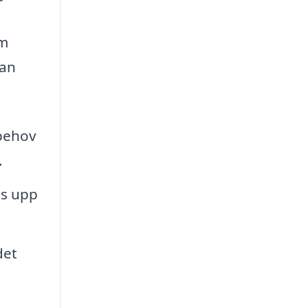
om
kan
ibehov
.
ts upp
det