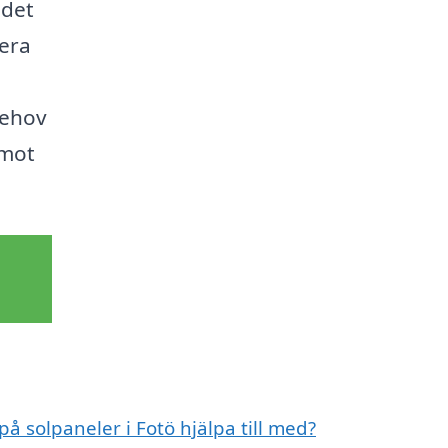
 det
lera
behov
 mot
på solpaneler i Fotö hjälpa till med?