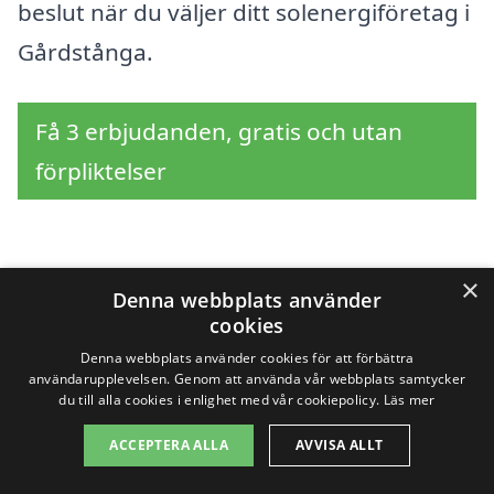
beslut när du väljer ditt solenergiföretag i
Gårdstånga.
Få 3 erbjudanden, gratis och utan
förpliktelser
Sök efter en
×
Denna webbplats använder
cookies
professionell för
Denna webbplats använder cookies för att förbättra
användarupplevelsen. Genom att använda vår webbplats samtycker
solpaneler i andra
du till alla cookies i enlighet med vår cookiepolicy.
Läs mer
städer nära Gårdstånga
ACCEPTERA ALLA
AVVISA ALLT