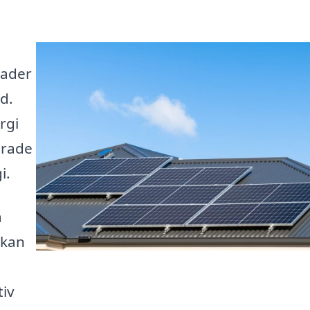
nader
d.
rgi
erade
i.
å
 kan
u
tiv