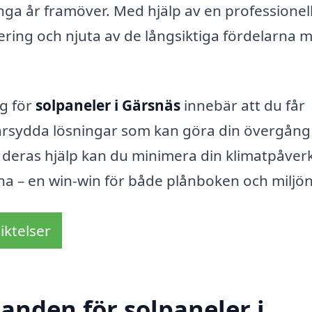
ga år framöver. Med hjälp av en professionel
tering och njuta av de långsiktiga fördelarna 
ag för
solpaneler i Gärsnäs
innebär att du får
darsydda lösningar som kan göra din övergång t
 deras hjälp kan du minimera din klimatpåver
a – en win-win för både plånboken och miljön
iktelser
danden för solpaneler i