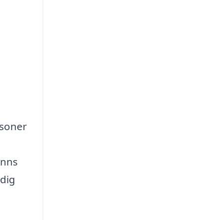
rsoner
inns
 dig