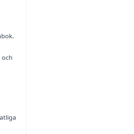
nbok.
r och
atliga