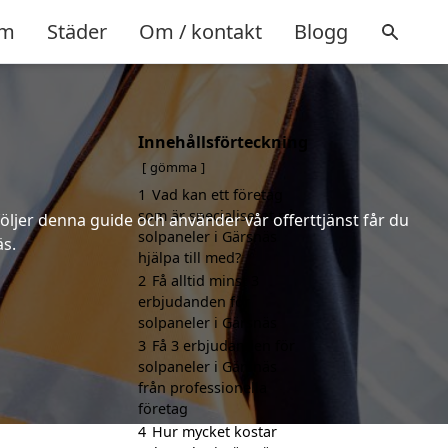
m
Städer
Om / kontakt
Blogg
Innehållsförteckning
gömma
1
Vad kan ett företag
som är specialiserat på
följer denna guide och använder vår offerttjänst får du
solpaneler i Gärsnäs
äs.
hjälpa till med?
2
Få alltid minst 3
erbjudanden för
solpaneler i Gärsnäs
3
Få 3 erbjudanden för
solpaneler i Gärsnäs
från professionella
företag
4
Hur mycket kostar