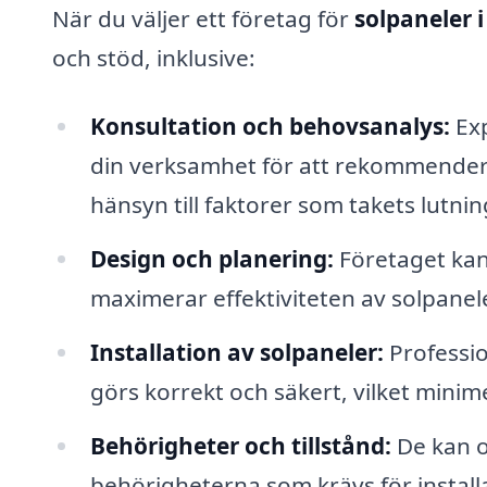
När du väljer ett företag för
solpaneler 
och stöd, inklusive:
Konsultation och behovsanalys:
Exp
din verksamhet för att rekommendera
hänsyn till faktorer som takets lutnin
Design och planering:
Företaget kan 
maximerar effektiviteten av solpanel
Installation av solpaneler:
Profession
görs korrekt och säkert, vilket minim
Behörigheter och tillstånd:
De kan o
behörigheterna som krävs för installa