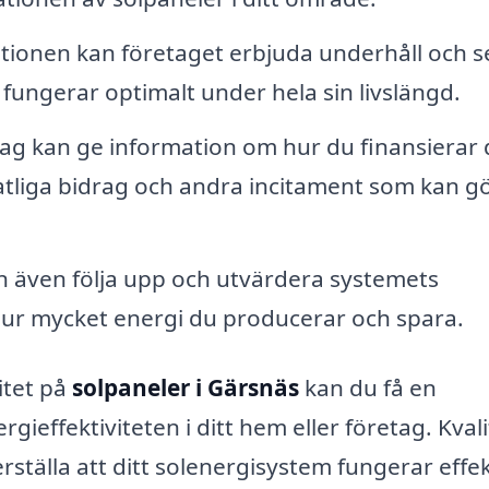
lationen kan företaget erbjuda underhåll och s
r fungerar optimalt under hela sin livslängd.
tag kan ge information om hur du finansierar d
statliga bidrag och andra incitament som kan g
 även följa upp och utvärdera systemets
 hur mycket energi du producerar och spara.
itet på
solpaneler i Gärsnäs
kan du få en
ieffektiviteten i ditt hem eller företag. Kvali
ställa att ditt solenergisystem fungerar effek