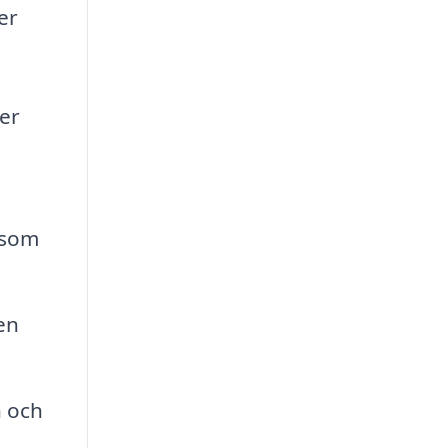
er
er
 som
en
n och