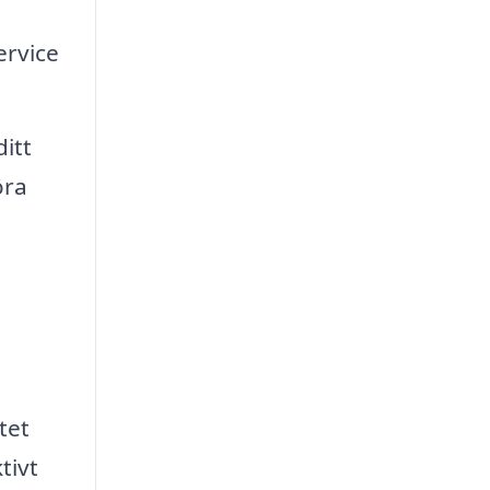
ervice
itt
öra
tet
tivt