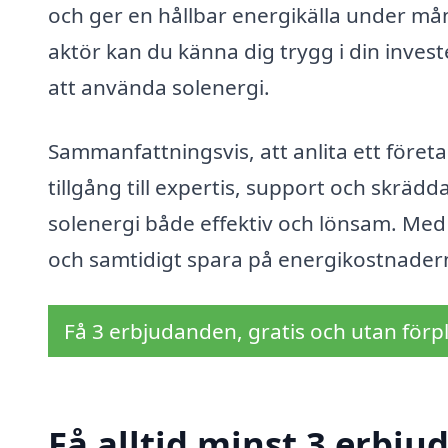
och ger en hållbar energikälla under mån
aktör kan du känna dig trygg i din inves
att använda solenergi.
Sammanfattningsvis, att anlita ett föret
tillgång till expertis, support och skräd
solenergi både effektiv och lönsam. Med
och samtidigt spara på energikostnadern
Få 3 erbjudanden, gratis och utan förpl
Få alltid minst 3 erbju