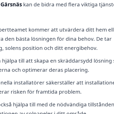
i Gärsnäs
kan de bidra med flera viktiga tjänst
ertteamet kommer att utvärdera ditt hem ell
 den bästa lösningen för dina behov. De tar
g, solens position och ditt energibehov.
hjälpa till att skapa en skräddarsydd lösning
erna och optimerar deras placering.
ella installatörer säkerställer att installation
erar risken för framtida problem.
ckså hjälpa till med de nödvändiga tillstånde
tionen av solpaneler i ditt område.