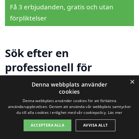
Få 3 erbjudanden, gratis och utan
förpliktelser
Sök efter en
professionell för
solpaneler i andra
×
Denna webbplats använder
cookies
städer nära Gullspång
Denna webbplats använder cookies för att förbättra
användarupplevelsen. Genom att använda vår webbplats samtycker
du till alla cookies i enlighet med vår cookiepolicy.
Läs mer
Att installera solpaneler är en smart
ACCEPTERA ALLA
AVVISA ALLT
investering för både miljön och din