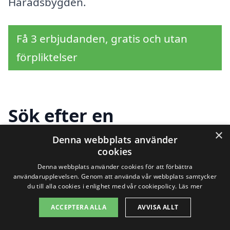
Häradsbygden.
Få 3 erbjudanden, gratis och utan
förpliktelser
Sök efter en
professionell för
×
Denna webbplats använder
cookies
solpaneler i andra
Denna webbplats använder cookies för att förbättra
användarupplevelsen. Genom att använda vår webbplats samtycker
städer nära
du till alla cookies i enlighet med vår cookiepolicy.
Läs mer
Häradsbygden
ACCEPTERA ALLA
AVVISA ALLT