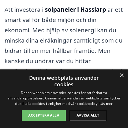
Att investera i
solpaneler i Hasslarp
är ett
smart val för både miljön och din
ekonomi. Med hjälp av solenergi kan du
minska dina elräkningar samtidigt som du
bidrar till en mer hållbar framtid. Men
kanske du undrar var du hittar
professionella installatörer av solpaneler i
×
Denna webbplats använder
närheten av Hasslarp? Här på solpaneler-
cookies
kostnad.se gör vi det enkelt för dig att
Denna webbplats använder cookies för att förbättra
användarupplevelsen. Genom att använda vår webbplats samtycker
jämföra olika alternativ och få offerter
du till alla cookies i enlighet med vår cookiepolicy.
Läs mer
från lokala företag.
ACCEPTERA ALLA
AVVISA ALLT