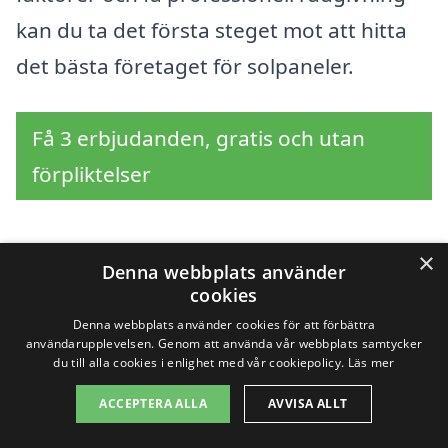
kan du ta det första steget mot att hitta
det bästa företaget för solpaneler.
Få 3 erbjudanden, gratis och utan
förpliktelser
×
Denna webbplats använder
Sök efter en
cookies
professionell för
Denna webbplats använder cookies för att förbättra
användarupplevelsen. Genom att använda vår webbplats samtycker
du till alla cookies i enlighet med vår cookiepolicy.
Läs mer
solpaneler i andra
ACCEPTERA ALLA
AVVISA ALLT
städer nära Hjältevad