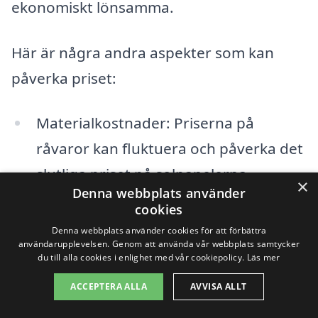
ekonomiskt lönsamma.
Här är några andra aspekter som kan
påverka priset:
Materialkostnader: Priserna på
råvaror kan fluktuera och påverka det
slutliga priset på solpanelerna.
×
Denna webbplats använder
Installationstjänster: Kostnaden för
cookies
Denna webbplats använder cookies för att förbättra
arbetskraft kan variera beroende på
användarupplevelsen. Genom att använda vår webbplats samtycker
installationens komplexitet och det
du till alla cookies i enlighet med vår cookiepolicy.
Läs mer
företag man väljer.
ACCEPTERA ALLA
AVVISA ALLT