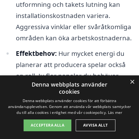
utformning och takets lutning kan
installationskostnaden variera.
Aggressiva vinklar eller svåråtkomliga
områden kan öka arbetskostnaderna.
Effektbehov:
Hur mycket energi du
planerar att producera spelar också
en roll. Ju fler paneler du behöver,
×
Denna webbplats använder
desto högre blir kostnaden.
cookies
Materialkostnader:
Priserna på
Denna webbplats använder cookies för att förbättra
användarupplevelsen. Genom att använda vår webbplats samtycker
råvaror och komponenter kan variera
du till alla cookies i enlighet med vår cookiepolicy.
Läs mer
och påverka kostnaden för
ACCEPTERA ALLA
AVVISA ALLT
solpanelerna. Håll koll på