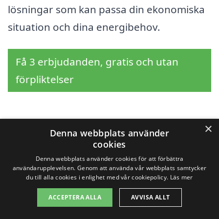
lösningar som kan passa din ekonomiska
situation och dina energibehov.
Få 3 erbjudanden, gratis och utan
förpliktelser
×
Sök efter en
Denna webbplats använder
cookies
professionell för
Denna webbplats använder cookies för att förbättra
användarupplevelsen. Genom att använda vår webbplats samtycker
solpaneler i andra
du till alla cookies i enlighet med vår cookiepolicy.
Läs mer
städer nära Viken
ACCEPTERA ALLA
AVVISA ALLT