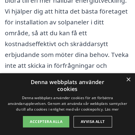
bidra till en mer hållbar energiutveckling.
Vi hjälper dig att hitta det bästa företaget
för installation av solpaneler i ditt
område, så att du kan få ett
kostnadseffektivt och skräddarsytt
erbjudande som möter dina behov. Tveka
inte att skicka in förfrågningar och
jämföra olika alternativ på vår plattform
×
Denna webbplats använder
för att göra ett välgrundat val.
cookies
Denna webbplats använder cookies för att förbättra
användarupplevelsen. Genom att använda vår webbplats samtycker
Få 3 erbjudanden, gratis och utan
du till alla cookies i enlighet med vår cookiepolicy.
Läs mer
förpliktelser
ACCEPTERA ALLA
AVVISA ALLT