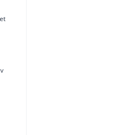
et
av