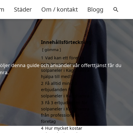
m
Städer
Om / kontakt
Blogg
Innehållsförteckning
gömma
1
Vad kan ett företag
som är specialiserat på
följer denna guide och använder vår offerttjänst får du
solpaneler i Kagghamra
mra.
hjälpa till med?
2
Få alltid minst 3
erbjudanden för
solpaneler i Kagghamra
3
Få 3 erbjudanden för
solpaneler i Kagghamra
från professionella
företag
4
Hur mycket kostar