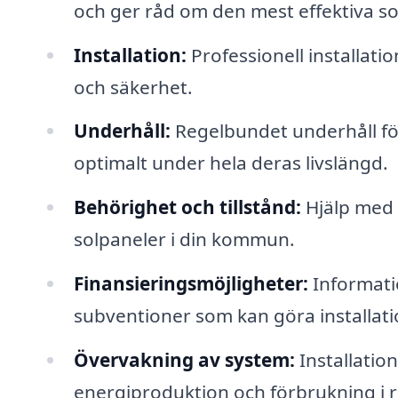
och ger råd om den mest effektiva s
Installation:
Professionell installatio
och säkerhet.
Underhåll:
Regelbundet underhåll för
optimalt under hela deras livslängd.
Behörighet och tillstånd:
Hjälp med a
solpaneler i din kommun.
Finansieringsmöjligheter:
Informatio
subventioner som kan göra installat
Övervakning av system:
Installatio
energiproduktion och förbrukning i r