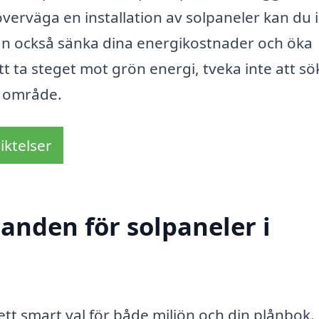
överväga en installation av solpaneler kan du 
utan också sänka dina energikostnader och öka
tt ta steget mot grön energi, tveka inte att sö
t område.
iktelser
danden för solpaneler i
ett smart val för både miljön och din plånbok.