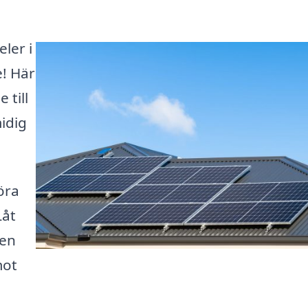
eler i
e! Här
 till
midig
öra
Låt
gen
mot