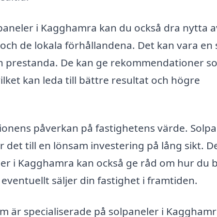
olpaneler i Kagghamra kan du också dra nytta a
och de lokala förhållandena. Det kan vara en 
 och prestanda. De kan ge rekommendationer s
lket kan leda till bättre resultat och högre
tionens påverkan på fastighetens värde. Solp
r det till en lönsam investering på lång sikt. D
eler i Kagghamra kan också ge råd om hur du 
entuellt säljer din fastighet i framtiden.
m är specialiserade på solpaneler i Kagghamr