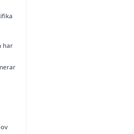
ifika
n har
imerar
hov