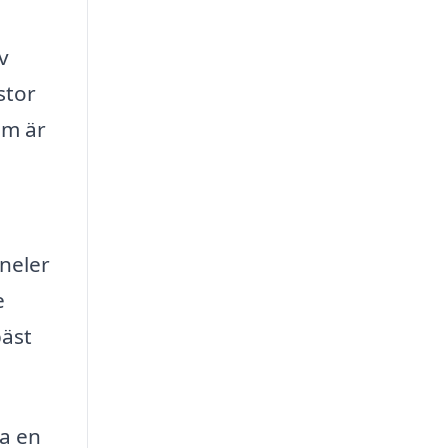
v
stor
om är
aneler
e
bäst
a en