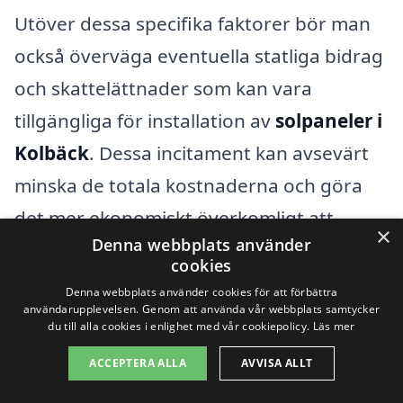
Utöver dessa specifika faktorer bör man
också överväga eventuella statliga bidrag
och skattelättnader som kan vara
tillgängliga för installation av
solpaneler i
Kolbäck
. Dessa incitament kan avsevärt
minska de totala kostnaderna och göra
det mer ekonomiskt överkomligt att
×
Denna webbplats använder
installera solpaneler. Genom att göra en
cookies
noggrann research och inhämta flera
Denna webbplats använder cookies för att förbättra
användarupplevelsen. Genom att använda vår webbplats samtycker
offerter kan du säkerställa att du får
du till alla cookies i enlighet med vår cookiepolicy.
Läs mer
bästa möjliga pris och kvalitet på din
ACCEPTERA ALLA
AVVISA ALLT
installation av solpaneler.