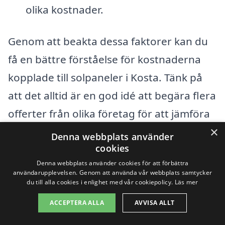
olika kostnader.
Genom att beakta dessa faktorer kan du
få en bättre förståelse för kostnaderna
kopplade till solpaneler i Kosta. Tänk på
att det alltid är en god idé att begära flera
offerter från olika företag för att jämföra
×
priser och tjänster. På
solpaneler-
Denna webbplats använder
cookies
kostnad.se
kan du enkelt hitta och
Denna webbplats använder cookies för att förbättra
jämföra företag i ditt område som kan
användarupplevelsen. Genom att använda vår webbplats samtycker
du till alla cookies i enlighet med vår cookiepolicy.
Läs mer
hjälpa dig med installation av solpaneler.
Genom att använda vår plattform kan du
ACCEPTERA ALLA
AVVISA ALLT
göra ett informerat val och hitta den