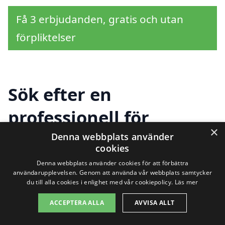
Få 3 erbjudanden, gratis och utan
förpliktelser
Sök efter en
professionell för
×
solpaneler i andra
Denna webbplats använder
cookies
städer nära Läppe
Denna webbplats använder cookies för att förbättra
användarupplevelsen. Genom att använda vår webbplats samtycker
du till alla cookies i enlighet med vår cookiepolicy.
Läs mer
Att investera i solpaneler i Läppe kan vara
ACCEPTERA ALLA
AVVISA ALLT
ett utmärkt sätt att minska sina