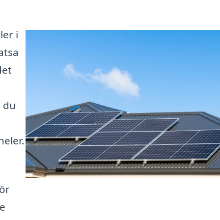
er i
satsa
det
n du
eler.
ör
re