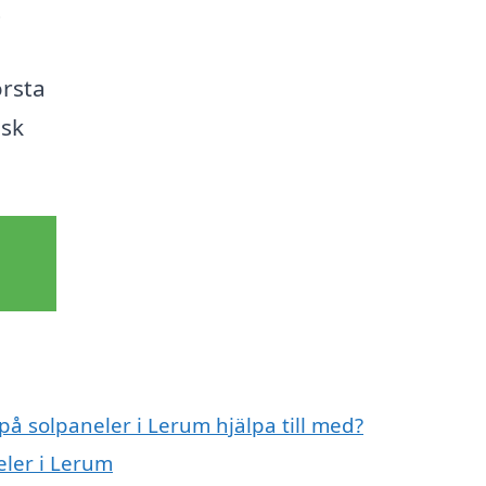
t
örsta
isk
på solpaneler i Lerum hjälpa till med?
eler i Lerum