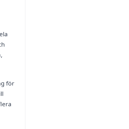
ela
ch
,
ng för
ll
flera