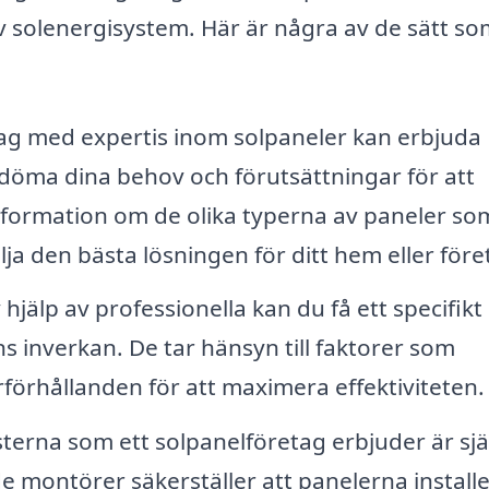
 av solenergisystem. Här är några av de sätt s
g med expertis inom solpaneler kan erbjuda
döma dina behov och förutsättningar för att
 information om de olika typerna av paneler so
älja den bästa lösningen för ditt hem eller före
hjälp av professionella kan du få ett specifikt
 inverkan. De tar hänsyn till faktorer som
rförhållanden för att maximera effektiviteten.
sterna som ett solpanelföretag erbjuder är sjä
de montörer säkerställer att panelerna install