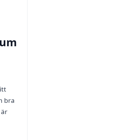
erum
itt
n bra
 är