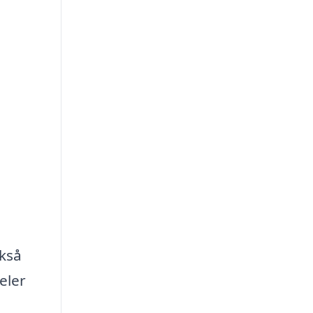
ckså
eler