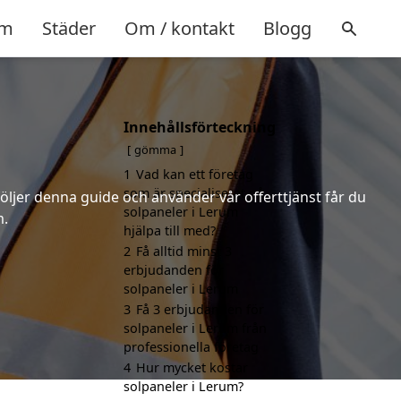
m
Städer
Om / kontakt
Blogg
Innehållsförteckning
gömma
1
Vad kan ett företag
som är specialiserat på
följer denna guide och använder vår offerttjänst får du
solpaneler i Lerum
m.
hjälpa till med?
2
Få alltid minst 3
erbjudanden för
solpaneler i Lerum
3
Få 3 erbjudanden för
solpaneler i Lerum från
professionella företag
4
Hur mycket kostar
solpaneler i Lerum?