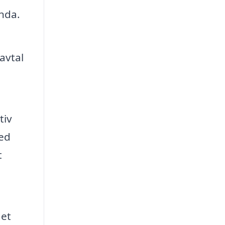
anda.
avtal
tiv
med
t
det