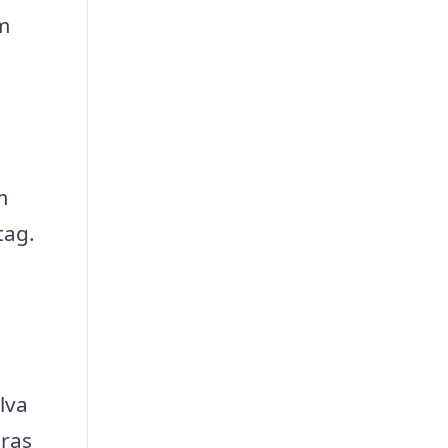
om
m
tag.
lva
eras