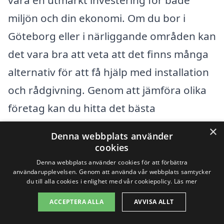
miljön och din ekonomi. Om du bor i
Göteborg eller i närliggande områden kan
det vara bra att veta att det finns många
alternativ för att få hjälp med installation
och rådgivning. Genom att jämföra olika
företag kan du hitta det bästa
erbjudandet för dina behov. Här är några
×
Denna webbplats använder
av de städer som ligger i närheten och
cookies
som erbjuder expertis inom solenergi:
Denna webbplats använder cookies för att förbättra
användarupplevelsen. Genom att använda vår webbplats samtycker
du till alla cookies i enlighet med vår cookiepolicy.
Läs mer
Mölndal
ACCEPTERA ALLA
AVVISA ALLT
Kungälv