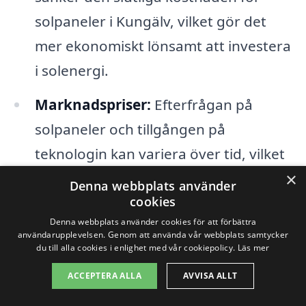
solpaneler i Kungälv, vilket gör det
mer ekonomiskt lönsamt att investera
i solenergi.
Marknadspriser:
Efterfrågan på
solpaneler och tillgången på
teknologin kan variera över tid, vilket
×
direkt påverkar priserna. Håll dig
Denna webbplats använder
cookies
informerad om marknadstrender för
Denna webbplats använder cookies för att förbättra
att få det bästa värdet på ditt köp.
användarupplevelsen. Genom att använda vår webbplats samtycker
du till alla cookies i enlighet med vår cookiepolicy.
Läs mer
Genom att noggrant överväga dessa
ACCEPTERA ALLA
AVVISA ALLT
faktorer kan du göra ett mer informerat