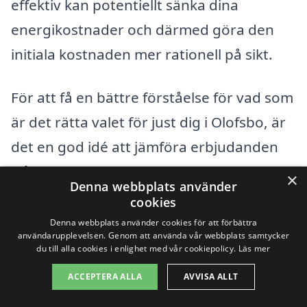
effektiv kan potentiellt sänka dina
energikostnader och därmed göra den
initiala kostnaden mer rationell på sikt.
För att få en bättre förståelse för vad som
är det rätta valet för just dig i Olofsbo, är
det en god idé att jämföra erbjudanden
från olika leverantörer. Genom att
×
Denna webbplats använder
använda en plattform som solpaneler-
cookies
kostnad.se kan du enkelt få flera offerter
Denna webbplats använder cookies för att förbättra
användarupplevelsen. Genom att använda vår webbplats samtycker
och därmed hitta ett bra företag som
du till alla cookies i enlighet med vår cookiepolicy.
Läs mer
erbjuder konkurrenskraftiga priser på
ACCEPTERA ALLA
AVVISA ALLT
solpaneler i Olofsbo
. Detta underlättar