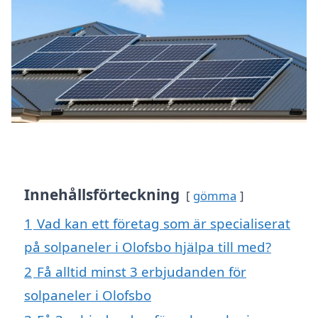
Innehållsförteckning
gömma
1
Vad kan ett företag som är specialiserat
på solpaneler i Olofsbo hjälpa till med?
2
Få alltid minst 3 erbjudanden för
solpaneler i Olofsbo