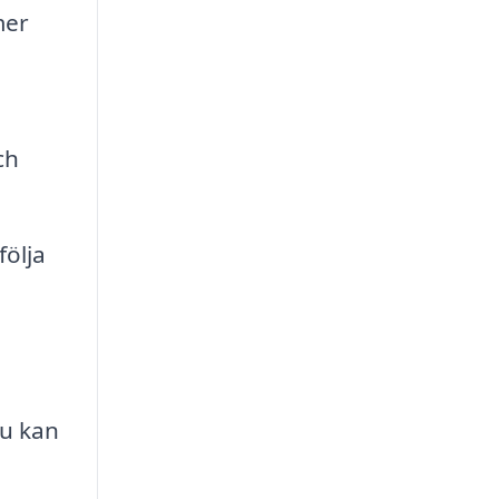
mer
ch
ölja
du kan