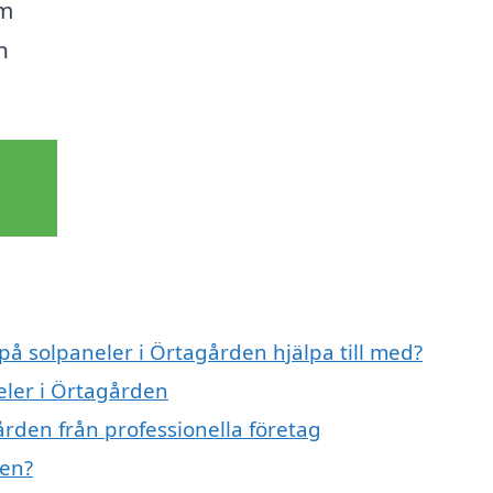
om
h
 på solpaneler i Örtagården hjälpa till med?
eler i Örtagården
ården från professionella företag
den?