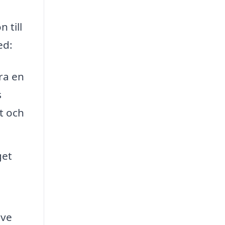
 till
ed:
ra en
s
t och
get
ive