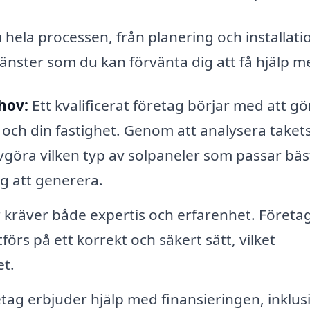
ela processen, från planering och installation
jänster som du kan förvänta dig att få hjälp m
hov:
Ett kvalificerat företag börjar med att gö
och din fastighet. Genom att analysera taket
avgöra vilken typ av solpaneler som passar bäs
g att generera.
r kräver både expertis och erfarenhet. Företa
tförs på ett korrekt och säkert sätt, vilket
et.
ag erbjuder hjälp med finansieringen, inklus