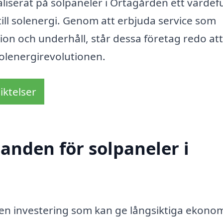
liserat på solpaneler i Örtagården ett värdefu
till solenergi. Genom att erbjuda service som
lation och underhåll, står dessa företag redo att
solenergirevolutionen.
iktelser
danden för solpaneler i
r en investering som kan ge långsiktiga ekono