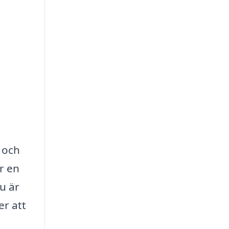
d och
r en
u är
er att