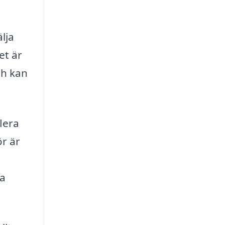
lja
et är
ch kan
lera
ör är
ka