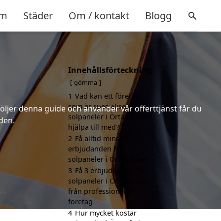
m
Städer
Om / kontakt
Blogg
Innehållsförteckning
gömma
1
Vad kan ett företag
som är specialiserat på
följer denna guide och använder vår offerttjänst får du
solpaneler i Örtagården
den.
hjälpa till med?
2
Få alltid minst 3
erbjudanden för
solpaneler i Örtagården
3
Få 3 erbjudanden för
solpaneler i Örtagården
från professionella
företag
4
Hur mycket kostar