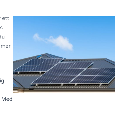
 ett
k.
du
n mer
ig
. Med