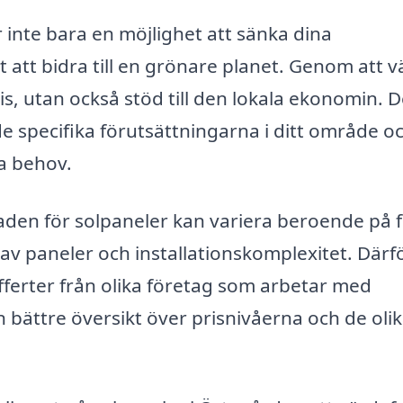
r inte bara en möjlighet att sänka dina
att bidra till en grönare planet. Genom att vä
tis, utan också stöd till den lokala ekonomin. D
 de specifika förutsättningarna i ditt område o
a behov.
naden för solpaneler kan variera beroende på f
p av paneler och installationskomplexitet. Därf
offerter från olika företag som arbetar med
n bättre översikt över prisnivåerna och de oli