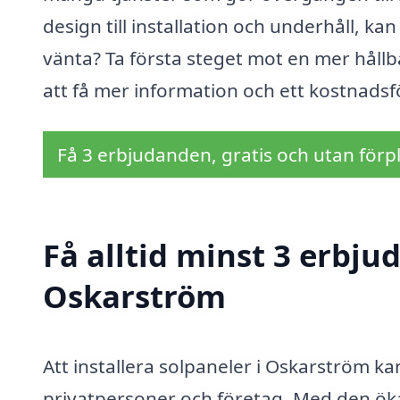
design till installation och underhåll, ka
vänta? Ta första steget mot en mer hållba
att få mer information och ett kostnadsfö
Få 3 erbjudanden, gratis och utan förpl
Få alltid minst 3 erbju
Oskarström
Att installera solpaneler i Oskarström k
privatpersoner och företag. Med den ö