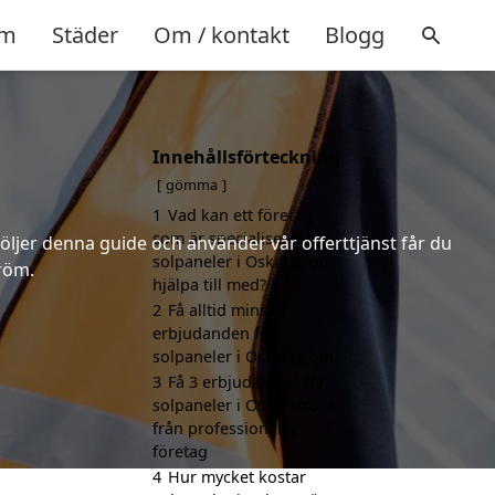
m
Städer
Om / kontakt
Blogg
Innehållsförteckning
gömma
1
Vad kan ett företag
som är specialiserat på
följer denna guide och använder vår offerttjänst får du
solpaneler i Oskarström
tröm.
hjälpa till med?
2
Få alltid minst 3
erbjudanden för
solpaneler i Oskarström
3
Få 3 erbjudanden för
solpaneler i Oskarström
från professionella
företag
4
Hur mycket kostar