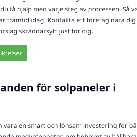
n du få hjälp med varje steg av processen. Så v
r framtid idag! Kontakta ett företag nära dig
rslag skräddarsytt just för dig.
iktelser
danden för solpaneler i
an vara en smart och lönsam investering för b
kande medvetenheten om behovet av hållbara