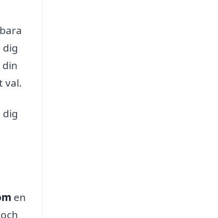
 bara
 dig
 din
 val.
 dig
röm
en
 och