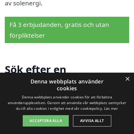
av solenergi.
Få 3 erbjudanden, gratis och utan
förpliktelser
Sök efter en
×
professionell för
Denna webbplats använder
cookies
solpaneler i andra
Denna webbplats använder cookies för att förbättra
användarupplevelsen. Genom att använda vår webbplats samtycker
städer nära Riala
du till alla cookies i enlighet med vår cookiepolicy.
Läs mer
ACCEPTERA ALLA
AVVISA ALLT
Att installera solpaneler i Riala kan vara en