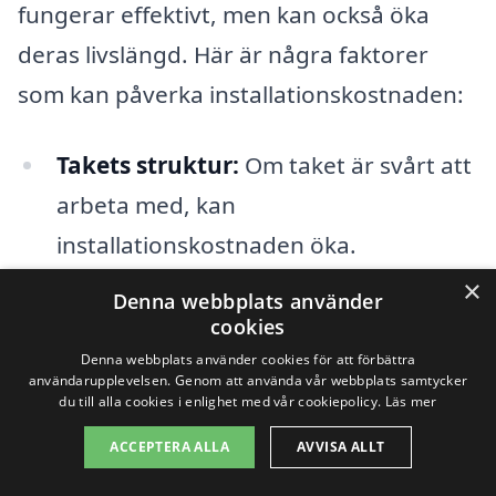
fungerar effektivt, men kan också öka
deras livslängd. Här är några faktorer
som kan påverka installationskostnaden:
Takets struktur:
Om taket är svårt att
arbeta med, kan
installationskostnaden öka.
×
Antal paneler:
Ju fler solpaneler som
Denna webbplats använder
cookies
ska installeras, desto högre blir
Denna webbplats använder cookies för att förbättra
kostnaden för arbetet.
användarupplevelsen. Genom att använda vår webbplats samtycker
du till alla cookies i enlighet med vår cookiepolicy.
Läs mer
Platsens tillgång:
Om det är en trång
ACCEPTERA ALLA
AVVISA ALLT
eller svåråtkomlig plats kan detta leda