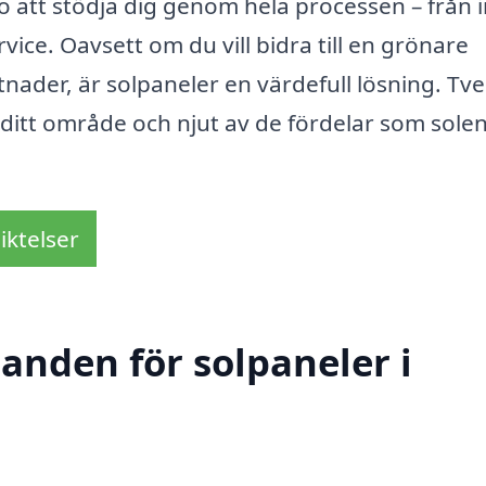
 att stödja dig genom hela processen – från in
ervice. Oavsett om du vill bidra till en grönare
stnader, är solpaneler en värdefull lösning. Tv
i ditt område och njut av de fördelar som sole
iktelser
danden för solpaneler i