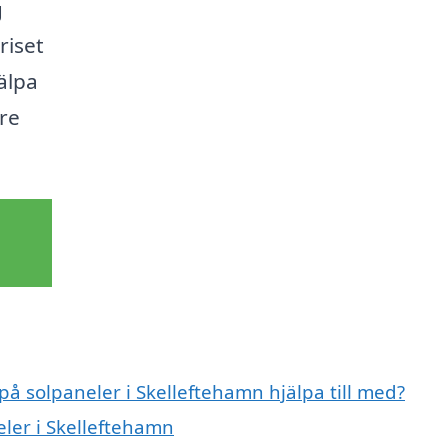
g
riset
älpa
are
på solpaneler i Skelleftehamn hjälpa till med?
eler i Skelleftehamn