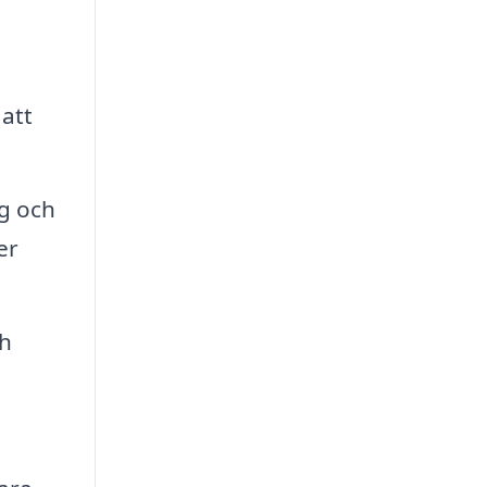
 att
ag och
er
ch