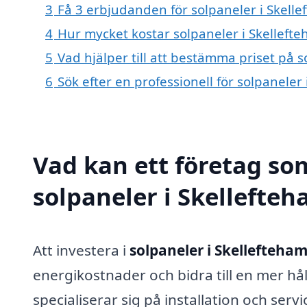
3
Få 3 erbjudanden för solpaneler i Skelle
4
Hur mycket kostar solpaneler i Skelleft
5
Vad hjälper till att bestämma priset på 
6
Sök efter en professionell för solpanele
Vad kan ett företag som
solpaneler i Skellefteh
Att investera i
solpaneler i Skellefteha
energikostnader och bidra till en mer hå
specialiserar sig på installation och ser