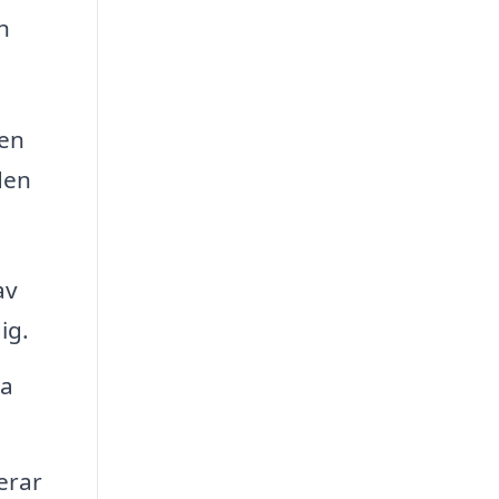
n
den
den
av
ig.
ka
erar