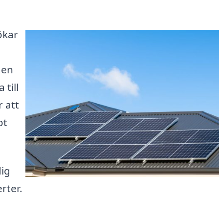
ökar
 en
till
 att
ot
dig
rter.