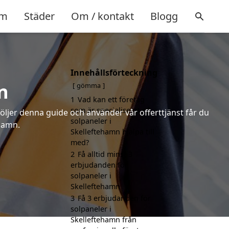
m
Städer
Om / kontakt
Blogg
Innehållsförteckning
n
gömma
1
Vad kan ett företag
som är specialiserat på
följer denna guide och använder vår offerttjänst får du
solpaneler i
ehamn.
Skelleftehamn hjälpa till
med?
2
Få alltid minst 3
erbjudanden för
solpaneler i
Skelleftehamn
3
Få 3 erbjudanden för
solpaneler i
Skelleftehamn från