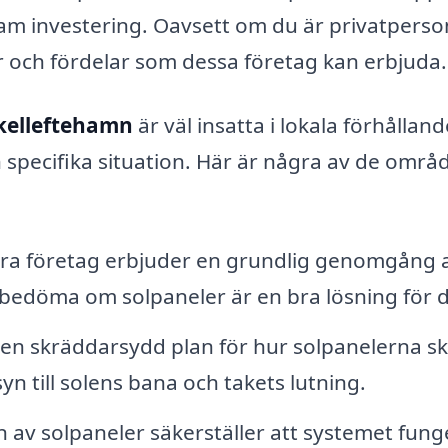
sam investering. Oavsett om du är privatperso
er och fördelar som dessa företag kan erbjuda.
Skelleftehamn
är väl insatta i lokala förhållan
 specifika situation. Här är några av de områ
bra företag erbjuder en grundlig genomgång 
 bedöma om solpaneler är en bra lösning för d
en skräddarsydd plan för hur solpanelerna s
yn till solens bana och takets lutning.
on av solpaneler säkerställer att systemet fung