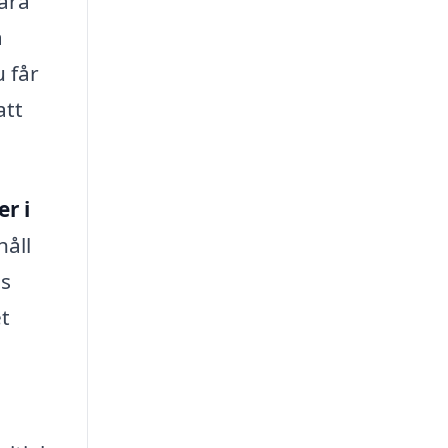
bara
a
u får
att
er i
håll
as
et