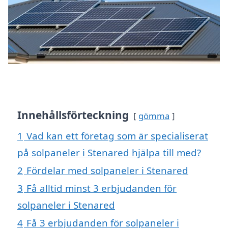
Innehållsförteckning
gömma
1
Vad kan ett företag som är specialiserat
på solpaneler i Stenared hjälpa till med?
2
Fördelar med solpaneler i Stenared
3
Få alltid minst 3 erbjudanden för
solpaneler i Stenared
4
Få 3 erbjudanden för solpaneler i