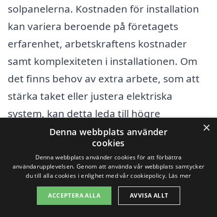
solpanelerna. Kostnaden för installation
kan variera beroende på företagets
erfarenhet, arbetskraftens kostnader
samt komplexiteten i installationen. Om
det finns behov av extra arbete, som att
stärka taket eller justera elektriska
system, kan detta leda till högre
×
kostnader. Här är några faktorer som kan
Denna webbplats använder
cookies
påverka installationspriserna:
Denna webbplats använder cookies för att förbättra
användarupplevelsen. Genom att använda vår webbplats samtycker
du till alla cookies i enlighet med vår cookiepolicy.
Läs mer
Takets lutning och material: Vissa
taktyper kräver mer arbete att
ACCEPTERA ALLA
AVVISA ALLT
installera solpaneler på.