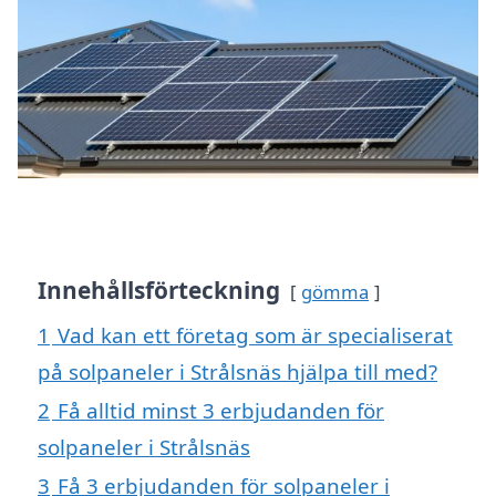
Innehållsförteckning
gömma
1
Vad kan ett företag som är specialiserat
på solpaneler i Strålsnäs hjälpa till med?
2
Få alltid minst 3 erbjudanden för
solpaneler i Strålsnäs
3
Få 3 erbjudanden för solpaneler i