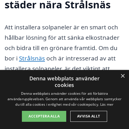
städer nära Strålsnäs
Att installera solpaneler är en smart och
hållbar lösning för att sänka elkostnader
och bidra till en grönare framtid. Om du
bor i
Strålsnäs
och är intresserad av att
installera solpaneler, är det viktigt att
×
hitta rätt företag som kan hjälpa dig.
Denna webbplats använder
cookies
Genom att söka efter professionella inom
Denna webbplats använder cookies för att förbättra
området kan du få tillgång till expertis och
användarupplevelsen. Genom att använda vår webbplats samtycker
du till alla cookies i enlighet med vår cookiepolicy.
Läs mer
konkurrenskraftiga offerter. I närheten av
ACCEPTERA ALLA
AVVISA ALLT
Strålsnäs
finns flera städer där du enkelt