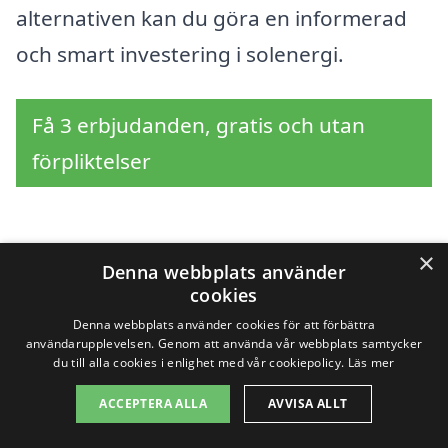
alternativen kan du göra en informerad
och smart investering i solenergi.
Få 3 erbjudanden, gratis och utan
förpliktelser
×
Sök efter en
Denna webbplats använder
cookies
professionell för
Denna webbplats använder cookies för att förbättra
användarupplevelsen. Genom att använda vår webbplats samtycker
solpaneler i andra
du till alla cookies i enlighet med vår cookiepolicy.
Läs mer
städer nära Sunnemo
ACCEPTERA ALLA
AVVISA ALLT