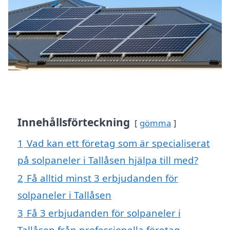
Innehållsförteckning
gömma
1
Vad kan ett företag som är specialiserat
på solpaneler i Tallåsen hjälpa till med?
2
Få alltid minst 3 erbjudanden för
solpaneler i Tallåsen
3
Få 3 erbjudanden för solpaneler i
Tallåsen från professionella företag