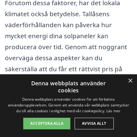
Förutom dessa faktorer, har det lokala
klimatet också betydelse. Tallåsens
väderförhållanden kan påverka hur
mycket energi dina solpaneler kan
producera över tid. Genom att noggrant
överväga dessa aspekter kan du
säkerställa att du får ett rättvist pris på
×
solpaneler i Tallåsen som möter dina
Denna webbplats använder
cookies
behov. Kom ihåg att använda solpaneler-
Denna webbplats använder cookies för att förbättra
kostnad.se för att få enklare åtkomst till
användarupplevelsen. Genom att använda vår webbplats samtycker
du till alla cookies i enlighet med vår cookiepolicy.
Läs mer
olika erbjudanden och hitta det bästa
företaget för din installation.
ACCEPTERA ALLA
AVVISA ALLT