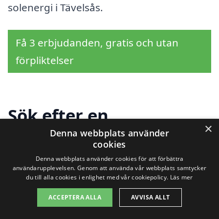
solenergi i Tävelsås.
Få 3 erbjudanden, gratis och utan
förpliktelser
Sök efter en
×
professionell för
Denna webbplats använder
cookies
solpaneler i andra
Denna webbplats använder cookies för att förbättra
användarupplevelsen. Genom att använda vår webbplats samtycker
städer nära Tävelsås
du till alla cookies i enlighet med vår cookiepolicy.
Läs mer
ACCEPTERA ALLA
AVVISA ALLT