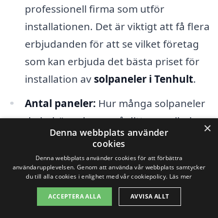
professionell firma som utför
installationen. Det är viktigt att få flera
erbjudanden för att se vilket företag
som kan erbjuda det bästa priset för
installation av
solpaneler i Tenhult
.
Antal paneler:
Hur många solpaneler
du behöver beror på ditt energibehov
×
Denna webbplats använder
och takets storlek. Ju fler paneler du
cookies
installerar, desto högre blir den totala
Denna webbplats använder cookies för att förbättra
användarupplevelsen. Genom att använda vår webbplats samtycker
kostnaden, men detta kan också ge
du till alla cookies i enlighet med vår cookiepolicy.
Läs mer
bättre avkastning på investeringen.
ACCEPTERA ALLA
AVVISA ALLT
Platsens specifikationer:
Solens