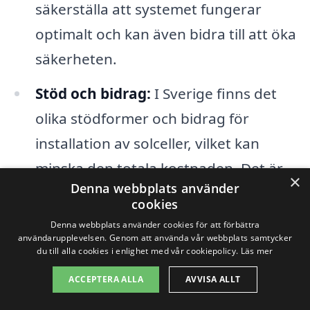
säkerställa att systemet fungerar
optimalt och kan även bidra till att öka
säkerheten.
Stöd och bidrag:
I Sverige finns det
olika stödformer och bidrag för
installation av solceller, vilket kan
minska den totala kostnaden. Det är
×
Denna webbplats använder
viktigt att undersöka vilka alternativ
cookies
som finns tillgängliga i din kommun
Denna webbplats använder cookies för att förbättra
användarupplevelsen. Genom att använda vår webbplats samtycker
för att maximera ditt ekonomiska
du till alla cookies i enlighet med vår cookiepolicy.
Läs mer
utbyte.
ACCEPTERA ALLA
AVVISA ALLT
Systemstorlek:
Större system kan