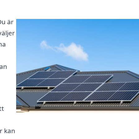
Du är
äljer
ina
kan
tt
m
r kan