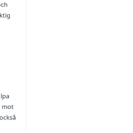
och
ktig
älpa
g mot
 också