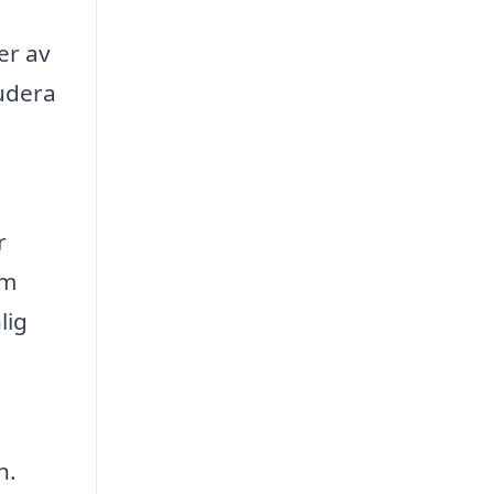
er av
ludera
r
em
lig
n.