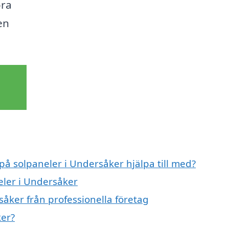
öra
en
 på solpaneler i Undersåker hjälpa till med?
eler i Undersåker
åker från professionella företag
ker?