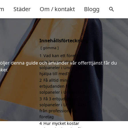
m
Städer
Om / kontakt
Blogg
Innehållsförteckning
gömma
1
Vad kan ett företag
som är specialiserat på
följer denna guide och använder vår offerttjänst får du
solpaneler i Undersåker
ker.
hjälpa till med?
2
Få alltid minst 3
erbjudanden för
solpaneler i Undersåker
3
Få 3 erbjudanden för
solpaneler i Undersåker
från professionella
företag
4
Hur mycket kostar