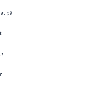
at på
t
er
r