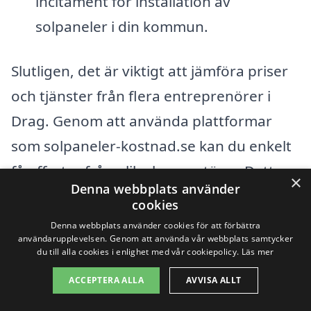
incitament för installation av
solpaneler i din kommun.
Slutligen, det är viktigt att jämföra priser
och tjänster från flera entreprenörer i
Drag. Genom att använda plattformar
som solpaneler-kostnad.se kan du enkelt
få offerter från olika leverantörer. Detta
×
Denna webbplats använder
ger dig en bättre översikt över dina
cookies
alternativ och hjälper dig att fatta ett
Denna webbplats använder cookies för att förbättra
användarupplevelsen. Genom att använda vår webbplats samtycker
informerat beslut. Kom ihåg att den
du till alla cookies i enlighet med vår cookiepolicy.
Läs mer
initiala kostnaden för solpaneler kan
ACCEPTERA ALLA
AVVISA ALLT
kännas hög, men med tanke på