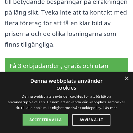
till betydande besparingar på elräkningen
på lång sikt. Tveka inte att ta kontakt med
flera företag för att få en klar bild av
priserna och de olika lösningarna som
finns tillgängliga.
Få 3 erbjudanden, gratis och utan
förpliktelser
×
Denna webbplats använder
cookies
Denna webbplats använder cookies för att förbättra
användarupplevelsen. Genom att använda vår webbplats samtycker
Sök efter en
du till alla cookies i enlighet med vår cookiepolicy.
Läs mer
professionell för
ACCEPTERA ALLA
AVVISA ALLT