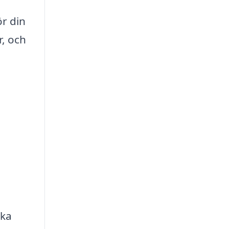
ör din
r, och
ska