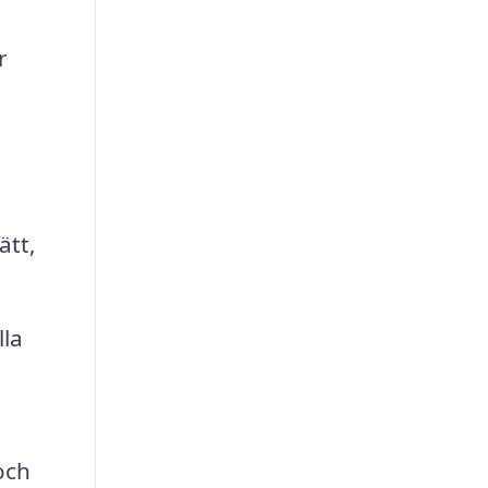
r
ätt,
lla
och