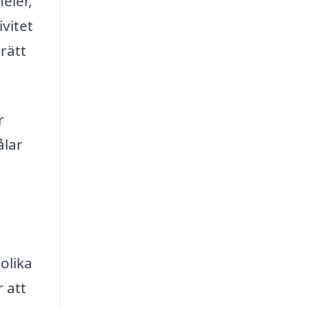
eler,
vitet
 rätt
r
ålar
olika
r att