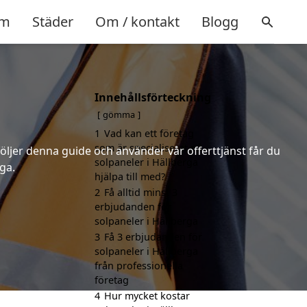
m
Städer
Om / kontakt
Blogg
Innehållsförteckning
gömma
1
Vad kan ett företag
som är specialiserat på
följer denna guide och använder vår offerttjänst får du
solpaneler i Hällberga
ga.
hjälpa till med?
2
Få alltid minst 3
erbjudanden för
solpaneler i Hällberga
3
Få 3 erbjudanden för
solpaneler i Hällberga
från professionella
företag
4
Hur mycket kostar