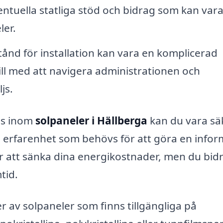
entuella statliga stöd och bidrag som kan var
ler.
lstånd för installation kan vara en komplicerad
ill med att navigera administrationen och
js.
is inom
solpaneler i Hällberga
kan du vara sä
och erfarenhet som behövs för att göra en info
 att sänka dina energikostnader, men du bid
tid.
r av solpaneler som finns tillgängliga på