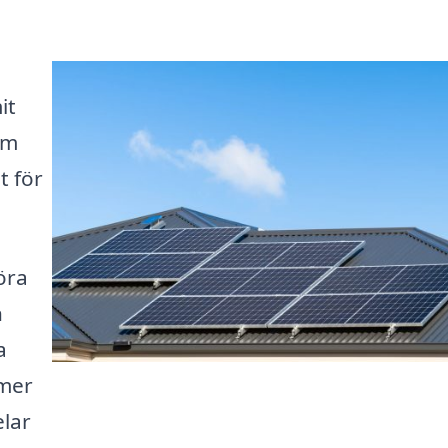
it
om
t för
öra
n
a
 mer
elar