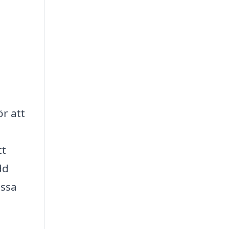
ör att
tt
dd
essa