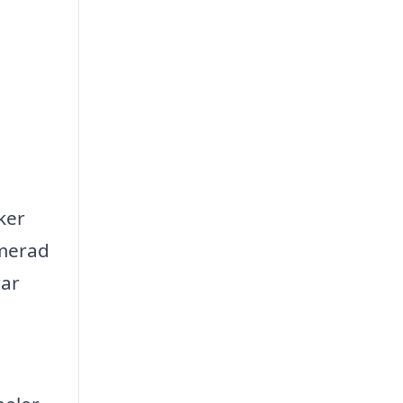
a
ker
rmerad
rar