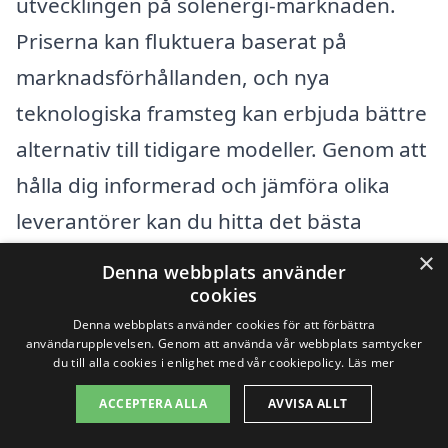
utvecklingen på solenergi-marknaden.
Priserna kan fluktuera baserat på
marknadsförhållanden, och nya
teknologiska framsteg kan erbjuda bättre
alternativ till tidigare modeller. Genom att
hålla dig informerad och jämföra olika
leverantörer kan du hitta det bästa
erbjudandet för solpaneler i Torshälla
×
Denna webbplats använder
som passar dina behov och budget.
cookies
Denna webbplats använder cookies för att förbättra
användarupplevelsen. Genom att använda vår webbplats samtycker
Få 3 erbjudanden, gratis och utan
du till alla cookies i enlighet med vår cookiepolicy.
Läs mer
förpliktelser
ACCEPTERA ALLA
AVVISA ALLT