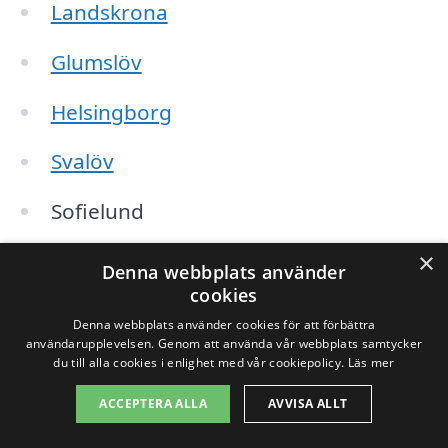
Landskrona
Glumslöv
Helsingborg
Svalöv
Sofielund
×
Råå
Denna webbplats använder
cookies
Billeberga
Denna webbplats använder cookies för att förbättra
användarupplevelsen. Genom att använda vår webbplats samtycker
Höganäs
du till alla cookies i enlighet med vår cookiepolicy.
Läs mer
ACCEPTERA ALLA
AVVISA ALLT
Ödåkra