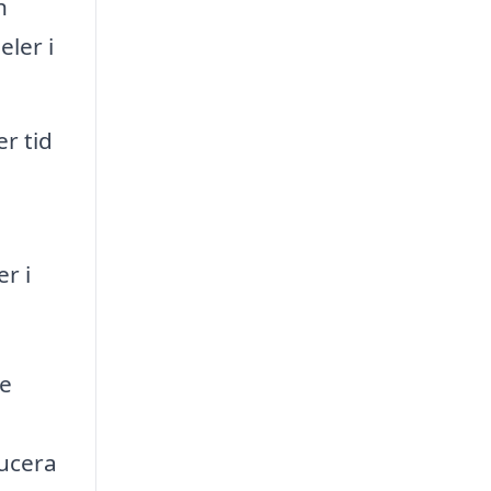
h
eler i
er tid
r i
te
ducera