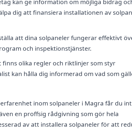
ag kan ge information om möjliga bidrag oc
pa dig att finansiera installationen av solpan
tälla att dina solpaneler fungerar effektivt öv
ogram och inspektionstjänster.
 finns olika regler och riktlinjer som styr
alist kan hålla dig informerad om vad som gälle
 erfarenhet inom solpaneler i Magra får du in
n även en proffsig rådgivning som gör hela
sserad av att installera solpaneler för att re