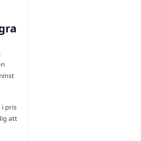
agra
.
en
minst
i pris
ig att