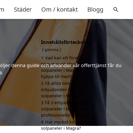
m
Städer
Om / kontakt
Blogg
Innehållsförteckning
gömma
1
Vad kan ett företag
som är specialiserat på
följer denna guide och använder vår offerttjänst får du
solpaneler i Magra
a.
hjälpa till med?
2
Få alltid minst 3
erbjudanden för
solpaneler i Magra
3
Få 3 erbjudanden för
solpaneler i Magra från
professionella företag
4
Hur mycket kostar
solpaneler i Magra?