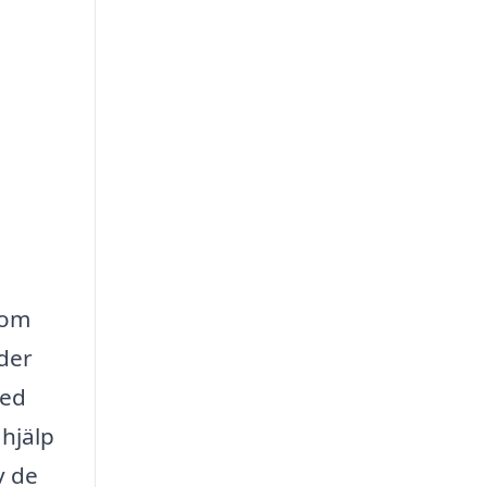
som
ader
med
 hjälp
v de