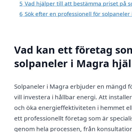
5
Vad hjälper till att bestämma priset på 
6
Sök efter en professionell för solpanele
Vad kan ett företag som
solpaneler i Magra hjäl
Solpaneler i Magra erbjuder en mängd f
vill investera i hållbar energi. Att instal
och öka energieffektiviteten i hemmet 
ett professionellt företag som är special
genom hela processen, från konsultation t