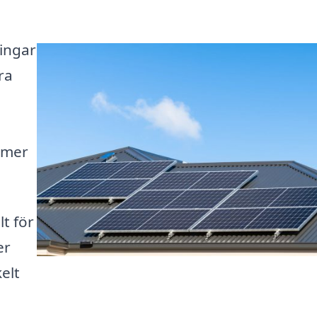
ningar
ra
n mer
t för
er
elt