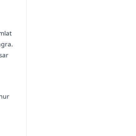
amlat
agra.
sar
 hur