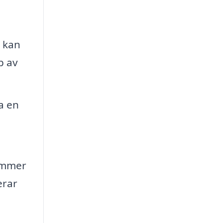
a kan
p av
a en
kommer
erar