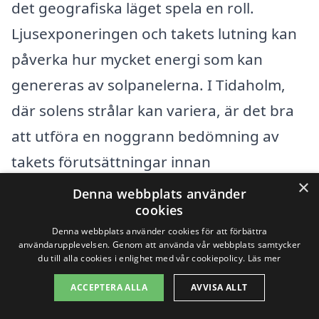
det geografiska läget spela en roll.
Ljusexponeringen och takets lutning kan
påverka hur mycket energi som kan
genereras av solpanelerna. I Tidaholm,
där solens strålar kan variera, är det bra
att utföra en noggrann bedömning av
takets förutsättningar innan
×
installationen påbörjas.
Denna webbplats använder
cookies
Sammanfattningsvis är det viktigt att
Denna webbplats använder cookies för att förbättra
användarupplevelsen. Genom att använda vår webbplats samtycker
noggrant överväga alla dessa aspekter
du till alla cookies i enlighet med vår cookiepolicy.
Läs mer
när du funderar på att installera
ACCEPTERA ALLA
AVVISA ALLT
solpaneler i Tidaholm. Genom att göra lite