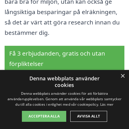
bara bra för miljön, utan kan också ge
långsiktiga besparingar på elräkningen,
så det är värt att göra research innan du
bestämmer dig.
Få 3 erbjudanden, gratis och utan
förpliktelser
×
Denna webbplats använder
cookies
Sök efter en
Denna webbplats använder cookies för att förbättra
användarupplevelsen. Genom att använda vår webbplats samtycker
du till alla cookies i enlighet med vår cookiepolicy.
Läs mer
professionell för
ACCEPTERA ALLA
AVVISA ALLT
solpaneler i andra