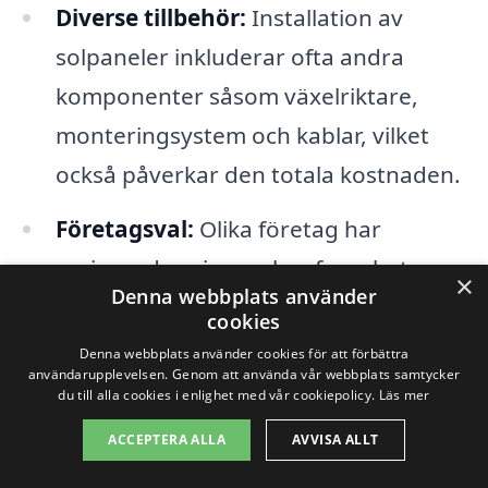
Diverse tillbehör:
Installation av
solpaneler inkluderar ofta andra
komponenter såsom växelriktare,
monteringsystem och kablar, vilket
också påverkar den totala kostnaden.
Företagsval:
Olika företag har
varierande priser och erfarenheter.
×
Denna webbplats använder
Det är en god idé att jämföra
cookies
erbjudanden från flera olika
Denna webbplats använder cookies för att förbättra
användarupplevelsen. Genom att använda vår webbplats samtycker
leverantörer för att hitta det bästa
du till alla cookies i enlighet med vår cookiepolicy.
Läs mer
alternativet för dig.
ACCEPTERA ALLA
AVVISA ALLT