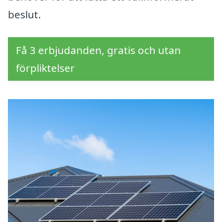
beslut.
Få 3 erbjudanden, gratis och utan
förpliktelser