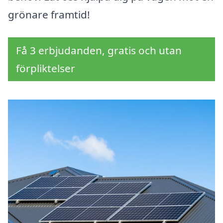
grönare framtid!
Få 3 erbjudanden, gratis och utan
förpliktelser