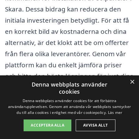
Skara. Dessa bidrag kan reducera den
initiala investeringen betydligt. För att få
en korrekt bild av kostnaderna och dina
alternativ, är det klokt att be om offerter
från flera olika leverantörer. Genom vår
plattform kan du enkelt jämföra priser
och hitta den bästa lösningen för just dina
×
Denna webbplats använder
behov. Oavsett om du söker en komplett
cookies
installation eller endast vill ha fler
Denna webbplats använder cookies för att förbättra
användarupplevelsen. Genom att använda vår webbplats samtycker
uppgifter om erbjudanden, har vi
du till alla cookies i enlighet med vår cookiepolicy.
Läs mer
möjligheten att hjälpa dig att hitta rätt
ACCEPTERA ALLA
AVVISA ALLT
företag för solpaneler i Skara.