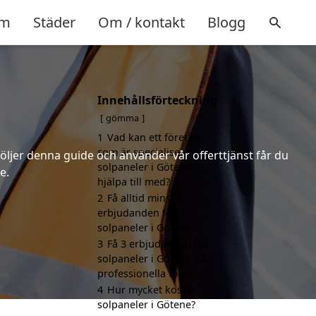
m
Städer
Om / kontakt
Blogg
Innehållsförteckning
gömma
1
Vad kan ett företag
som är specialiserat på
följer denna guide och använder vår offerttjänst får du
solpaneler i Götene
e.
hjälpa till med?
2
Få alltid minst 3
erbjudanden för
solpaneler i Götene
3
Få 3 erbjudanden för
solpaneler i Götene från
professionella företag
4
Hur mycket kostar
solpaneler i Götene?