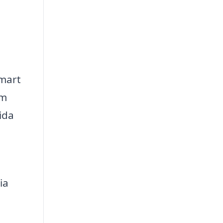
smart
em
ida
ia