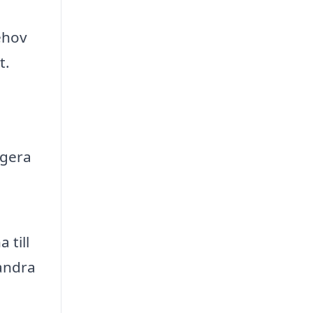
ehov
t.
ngera
 till
 andra