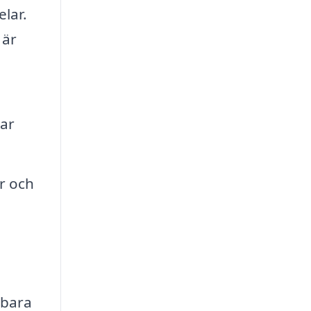
lar.
 är
kar
ar och
 bara