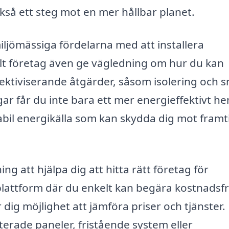
ckså ett steg mot en mer hållbar planet.
ljömässiga fördelarna med att installera
llt företag även ge vägledning om hur du kan
ektiviserande åtgärder, såsom isolering och 
ar får du inte bara ett mer energieffektivt h
tabil energikälla som kan skydda dig mot framt
g att hjälpa dig att hitta rätt företag för
 plattform där du enkelt kan begära kostnadsfr
r dig möjlighet att jämföra priser och tjänster.
erade paneler, fristående system eller