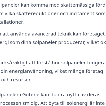
lpaneler kan komma med skattemässiga förde
m vilka skattereduktioner och incitament som
tallationer.
att använda avancerad teknik kan företaget
rgi som dina solpaneler producerar, vilket ö
också viktigt att förstå hur solpaneler funger
din energianvändning, vilket många företag
och resurser.
olpaneler i Götene kan du dra nytta av deras
rocessen smidig. Att byta till solenergi är inte