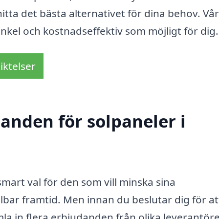
hitta det bästa alternativet för dina behov. Vå
enkel och kostnadseffektiv som möjligt för dig.
iktelser
danden för solpaneler i
smart val för den som vill minska sina
lbar framtid. Men innan du beslutar dig för at
amla in flera erbjudanden från olika leverantöre