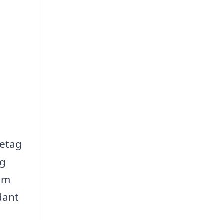
retag
ag
som
dant