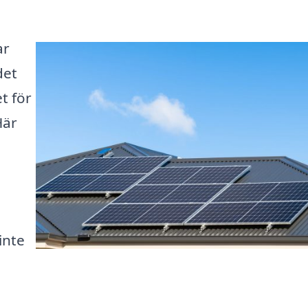
ar
det
t för
Här
inte