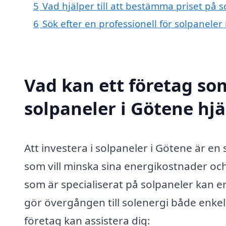
5
Vad hjälper till att bestämma priset på 
6
Sök efter en professionell för solpanele
Vad kan ett företag som
solpaneler i Götene hjä
Att investera i solpaneler i Götene är e
som vill minska sina energikostnader och
som är specialiserat på solpaneler kan e
gör övergången till solenergi både enkel
företag kan assistera dig: