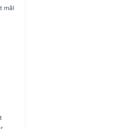
rt mål
t
r.