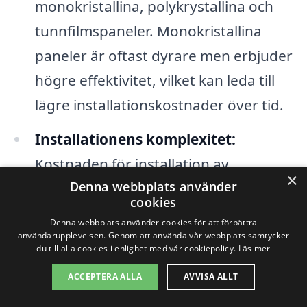
monokristallina, polykrystallina och
tunnfilmspaneler. Monokristallina
paneler är oftast dyrare men erbjuder
högre effektivitet, vilket kan leda till
lägre installationskostnader över tid.
Installationens komplexitet:
Kostnaden för installation av
×
Denna webbplats använder
solpaneler i Skepplanda kan variera
cookies
beroende på takets lutning och typ,
Denna webbplats använder cookies för att förbättra
samt om det finns några hinder som
användarupplevelsen. Genom att använda vår webbplats samtycker
du till alla cookies i enlighet med vår cookiepolicy.
Läs mer
kan försvåra installationsprocessen.
ACCEPTERA ALLA
AVVISA ALLT
Systemets storlek:
Storleken på det